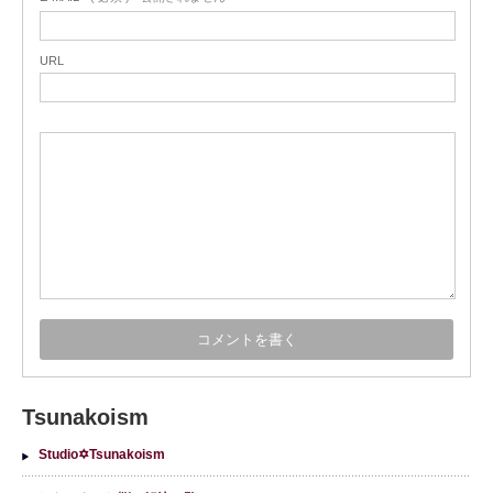
URL
Tsunakoism
Studio✡Tsunakoism