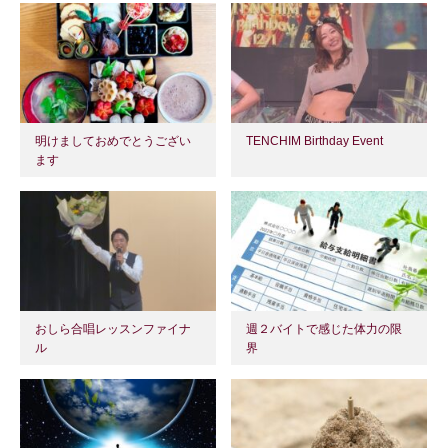
明けましておめでとうござい
TENCHIM Birthday Event
ます
おしら合唱レッスンファイナ
週２バイトで感じた体力の限
ル
界