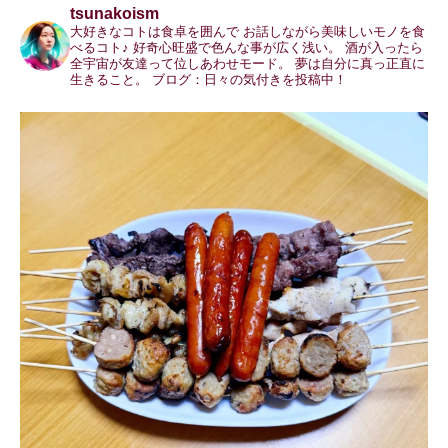
tsunakoism
大好きなコトは食卓を囲んで
お話しながら美味しいモノを食
べるコト♪
好奇心旺盛で色んな事が広く浅い。
酒が入ったら
全宇宙が友達って位しあわせモード。
夢は自分に真っ正直に
生きること。
ブログ：日々の気付きを投稿中！