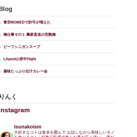
Blog
青空MOMEDで許可が増えた
梅仕事その１ 農家直送の完熟梅
ビーフシニガンスープ
LApool@府中Flight
薬味たっぷり出汁カレー会
りんく
Instagram
tsunakoism
大好きなコトは食卓を囲んで
お話しながら美味しいモノ