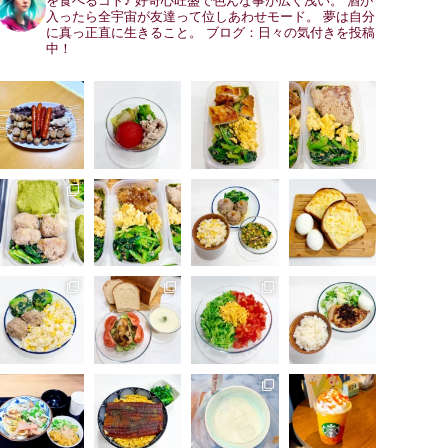
を食べるコト♪
好奇心旺盛で色んな事が広く浅い。
酒が
入ったら全宇宙が友達って位しあわせモード。
夢は自分
に真っ正直に生きること。
ブログ：日々の気付きを投稿
中！