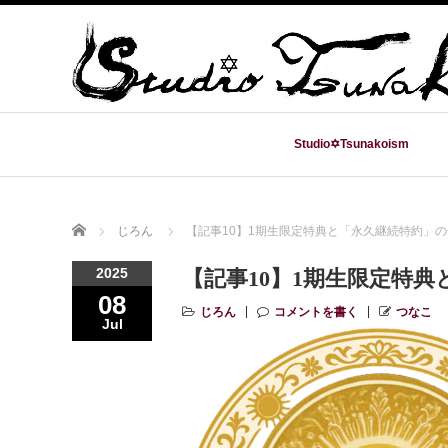
Studio✡Tsunakoism
Home
じろん
【記事10】1期生限定特典と「永久継続特約」
2025
【記事10】1期生限定特
08
じろん
コメントを書く
つなこ
Jul