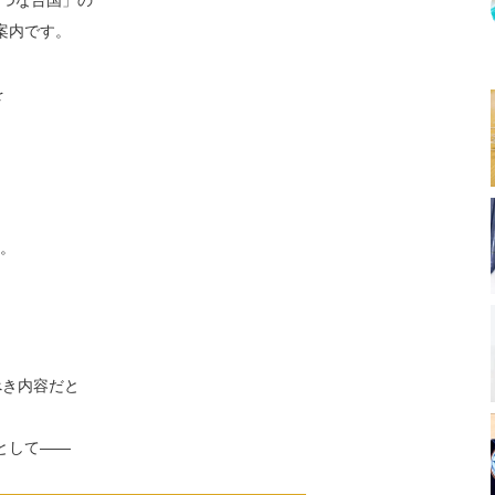
つな台国」の
案内です。
を
。
べき内容だと
として——