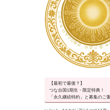
【最初で最後？】
つな台国1期生・限定特典！
「永久継続特約」と募集のご