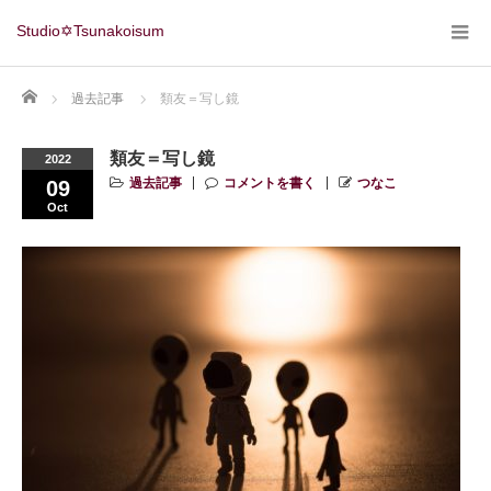
Studio✡Tsunakoisum
Home
過去記事
類友＝写し鏡
類友＝写し鏡
2022
過去記事
コメントを書く
つなこ
09
Oct