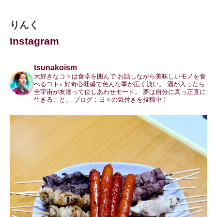
りんく
Instagram
tsunakoism
大好きなコトは食卓を囲んで
お話しながら美味しいモノを食
べるコト♪
好奇心旺盛で色んな事が広く浅い。
酒が入ったら
全宇宙が友達って位しあわせモード。
夢は自分に真っ正直に
生きること。
ブログ：日々の気付きを投稿中！