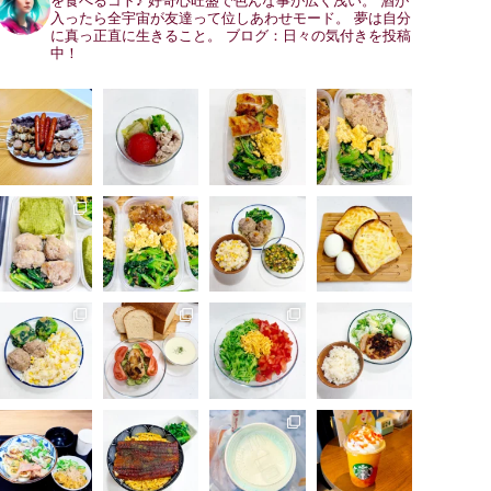
を食べるコト♪
好奇心旺盛で色んな事が広く浅い。
酒が
入ったら全宇宙が友達って位しあわせモード。
夢は自分
に真っ正直に生きること。
ブログ：日々の気付きを投稿
中！