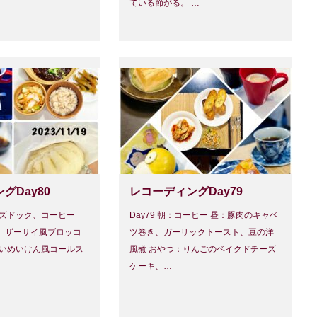
ている節がる。 …
グDay80
レコーディングDay79
チーズドック、コーヒー
Day79 朝：コーヒー 昼：豚肉のキャベ
、ザーサイ風ブロッコ
ツ巻き、ガーリックトースト、豆の洋
いめいけん風コールス
風煮 おやつ：りんごのベイクドチーズ
ケーキ、…