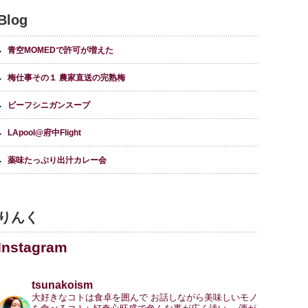
Blog
青空MOMEDで許可が増えた
梅仕事その１ 農家直送の完熟梅
ビーフシニガンスープ
LApool@府中Flight
薬味たっぷり出汁カレー会
りんく
Instagram
tsunakoism
大好きなコトは食卓を囲んで
お話しながら美味しいモノ