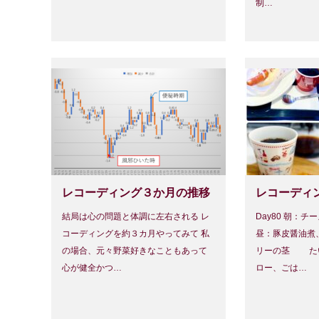
制…
レコーディング３か月の推移
レコーディン
結局は心の問題と体調に左右される レ
Day80 朝：
コーディングを約３カ月やってみて 私
昼：豚皮醤油煮
の場合、元々野菜好きなこともあって
リーの茎 た
心が健全かつ…
ロー、ごは…