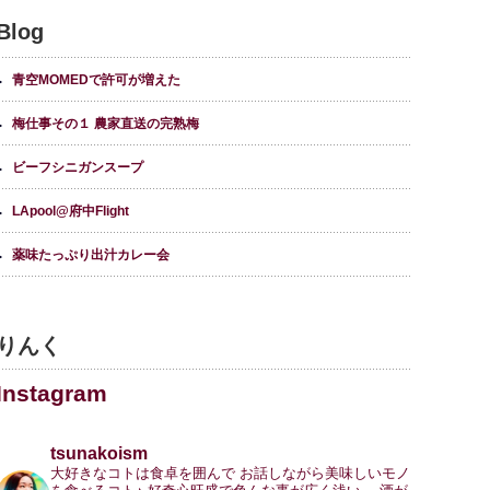
Blog
青空MOMEDで許可が増えた
梅仕事その１ 農家直送の完熟梅
ビーフシニガンスープ
LApool@府中Flight
薬味たっぷり出汁カレー会
りんく
Instagram
tsunakoism
大好きなコトは食卓を囲んで
お話しながら美味しいモノ