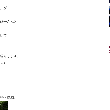
」が
修一さんと
いて
送りします。
」の
林へ移動。