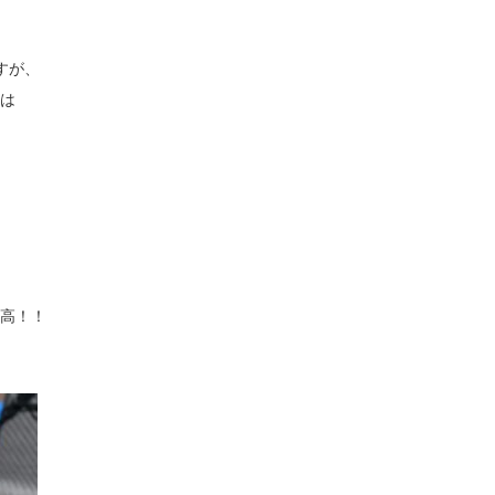
すが、
は
高！！