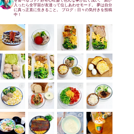
を食べるコト♪
好奇心旺盛で色んな事が広く浅い。
酒が
入ったら全宇宙が友達って位しあわせモード。
夢は自分
に真っ正直に生きること。
ブログ：日々の気付きを投稿
中！