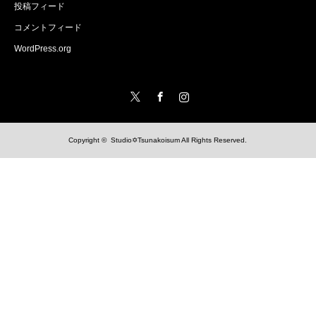
投稿フィード
コメントフィード
WordPress.org
Twitter
Facebook
Instagram
Copyright ©
Studio✡Tsunakoisum
All Rights Reserved.