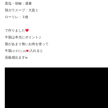
黒塩・胡椒：適量
鶏ガラスープ：大匙１
ローリレ：３枚
で作りました
牛脂は本当にポイント♫
脂があまり無いお肉を使って
牛脂
入れると
(タダだしね
)
高級感出ますw