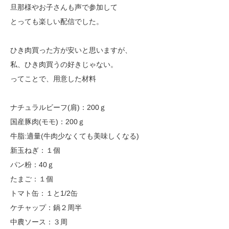
旦那様やお子さんも声で参加して
とっても楽しい配信でした。
ひき肉買った方が安いと思いますが、
私、ひき肉買うの好きじゃない。
ってことで、用意した材料
ナチュラルビーフ(肩)：200ｇ
国産豚肉(モモ)：200ｇ
牛脂:適量(牛肉少なくても美味しくなる)
新玉ねぎ：１個
パン粉：40ｇ
たまご：１個
トマト缶：１と1/2缶
ケチャップ：鍋２周半
中農ソース：３周