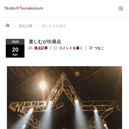
Studio✡Tsunakoisum
Home
過去記事
楽しむが出発点
楽しむが出発点
2020
過去記事
コメントを書く
つなこ
20
Apr