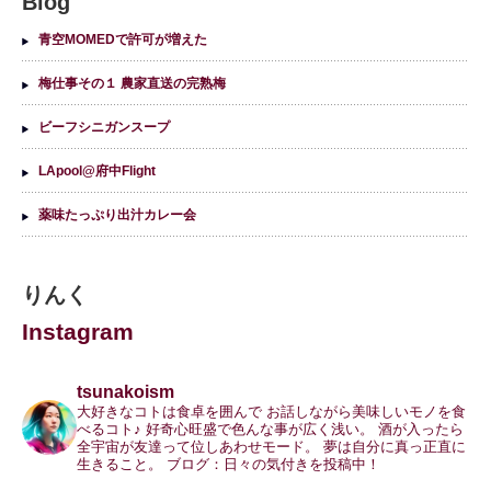
Blog
青空MOMEDで許可が増えた
梅仕事その１ 農家直送の完熟梅
ビーフシニガンスープ
LApool@府中Flight
薬味たっぷり出汁カレー会
りんく
Instagram
tsunakoism
大好きなコトは食卓を囲んで
お話しながら美味しいモノを食
べるコト♪
好奇心旺盛で色んな事が広く浅い。
酒が入ったら
全宇宙が友達って位しあわせモード。
夢は自分に真っ正直に
生きること。
ブログ：日々の気付きを投稿中！