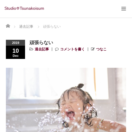
Studio✡Tsunakoisum
Home
過去記事
頑張らない
頑張らない
2019
過去記事
コメントを書く
つなこ
10
Dec