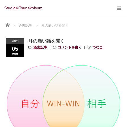
Studio✡Tsunakoisum
Home
過去記事
耳の痛い話を聞く
耳の痛い話を聞く
2020
過去記事
コメントを書く
つなこ
05
Aug