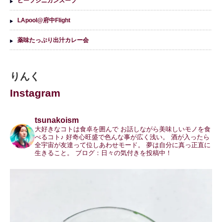
ビーフシニガンスープ
LApool@府中Flight
薬味たっぷり出汁カレー会
りんく
Instagram
tsunakoism
大好きなコトは食卓を囲んで
お話しながら美味しいモノを食
べるコト♪
好奇心旺盛で色んな事が広く浅い。
酒が入ったら
全宇宙が友達って位しあわせモード。
夢は自分に真っ正直に
生きること。
ブログ：日々の気付きを投稿中！