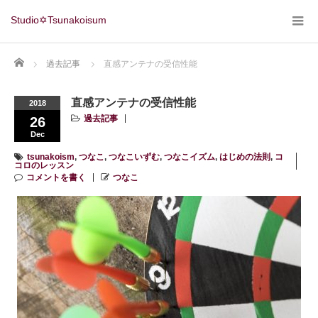
Studio✡Tsunakoisum
Home
過去記事
直感アンテナの受信性能
直感アンテナの受信性能
2018
過去記事
26
Dec
tsunakoism
,
つなこ
,
つなこいずむ
,
つなこイズム
,
はじめの法則
,
コ
コロのレッスン
コメントを書く
つなこ