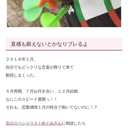
直感も鍛えないとかなりブレるよ
２０１８年１月。
自分でもビックリな言葉が降りて来て
動揺しまくった。
５月再開、７月お付き合い、１２月結婚
なにこのスピード展開っ！！
それも、恋愛感情１月の時点で抱いてないのに！？
石のスペシャリストめぐみさん
に相談したら