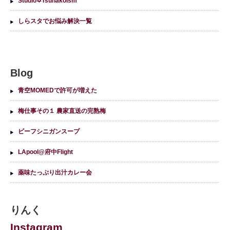
Studio✡Tsunakoism
しらスタでお悩み解決一覧
Blog
青空MOMEDで許可が増えた
梅仕事その１ 農家直送の完熟梅
ビーフシニガンスープ
LApool@府中Flight
薬味たっぷり出汁カレー会
りんく
Instagram