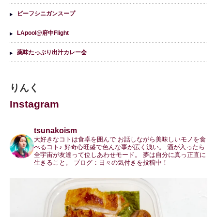
ビーフシニガンスープ
LApool@府中Flight
薬味たっぷり出汁カレー会
りんく
Instagram
tsunakoism
大好きなコトは食卓を囲んで
お話しながら美味しいモノを食
べるコト♪
好奇心旺盛で色んな事が広く浅い。
酒が入ったら
全宇宙が友達って位しあわせモード。
夢は自分に真っ正直に
生きること。
ブログ：日々の気付きを投稿中！