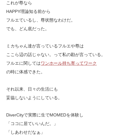
これが尊なら
HAPPY理論知る前から
フルエているし、尊状態なわけだ。
でも、どん底だった。
ミカちゃん達が言っているフルエや尊は
ここら辺の話じゃない。って私の勘が言っている。
フルエに関しては
ワンホール持ち寄ってワーク
の時に体感できた。
それ以来、日々の生活にも
妥協しないようにしている。
DiverCityで実際に生でMOMEDを体験し
「ココに居ていいんだ。」
「しあわせだなぁ」