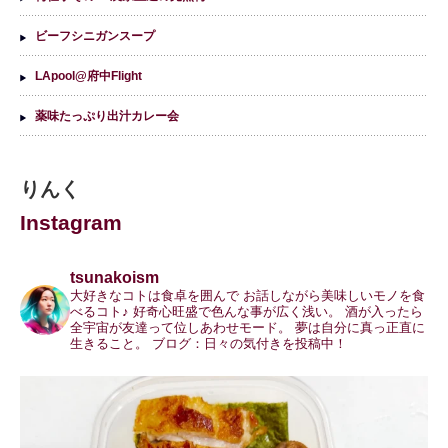
ビーフシニガンスープ
LApool@府中Flight
薬味たっぷり出汁カレー会
りんく
Instagram
tsunakoism
大好きなコトは食卓を囲んで
お話しながら美味しいモノを食
べるコト♪
好奇心旺盛で色んな事が広く浅い。
酒が入ったら
全宇宙が友達って位しあわせモード。
夢は自分に真っ正直に
生きること。
ブログ：日々の気付きを投稿中！