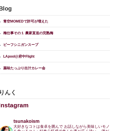
Blog
青空MOMEDで許可が増えた
梅仕事その１ 農家直送の完熟梅
ビーフシニガンスープ
LApool@府中Flight
薬味たっぷり出汁カレー会
りんく
Instagram
tsunakoism
大好きなコトは食卓を囲んで
お話しながら美味しいモノ