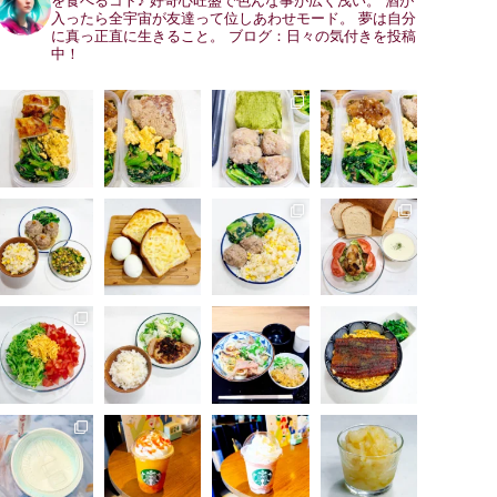
を食べるコト♪
好奇心旺盛で色んな事が広く浅い。
酒が
入ったら全宇宙が友達って位しあわせモード。
夢は自分
に真っ正直に生きること。
ブログ：日々の気付きを投稿
中！