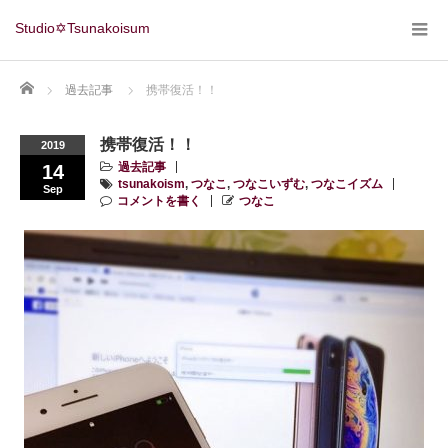
Studio✡Tsunakoisum
Home
過去記事
携帯復活！！
携帯復活！！
2019
過去記事
14
tsunakoism
,
つなこ
,
つなこいずむ
,
つなこイズム
Sep
コメントを書く
つなこ