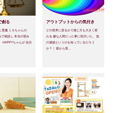
で創る
アウトプットからの気付き
と悪魔 ミカちゃんの
どの世界に居るかで感じ方も大きく変
会で相談し 本当の望み
わる 嫌な人間だった事に気付いた。 負
 HAPPYちゃんが 自分
の連鎖というのを知っているだろう
か？！ 親から受…