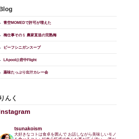
Blog
青空MOMEDで許可が増えた
梅仕事その１ 農家直送の完熟梅
ビーフシニガンスープ
LApool@府中Flight
薬味たっぷり出汁カレー会
りんく
Instagram
tsunakoism
大好きなコトは食卓を囲んで
お話しながら美味しいモノ