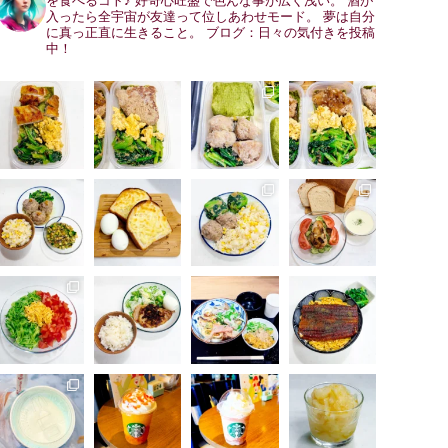
を食べるコト♪
好奇心旺盛で色んな事が広く浅い。
酒が
入ったら全宇宙が友達って位しあわせモード。
夢は自分
に真っ正直に生きること。
ブログ：日々の気付きを投稿
中！