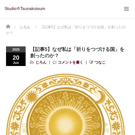
Studio✡Tsunakoisum
Home
じろん
【記事5】なぜ私は「祈りをつづける国」を創ったの
か？
【記事5】なぜ私は「祈りをつづける国」を
2025
創ったのか？
20
じろん
コメントを書く
つなこ
Jun