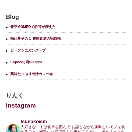
Blog
青空MOMEDで許可が増えた
梅仕事その１ 農家直送の完熟梅
ビーフシニガンスープ
LApool@府中Flight
薬味たっぷり出汁カレー会
りんく
Instagram
tsunakoism
大好きなコトは食卓を囲んで
お話しながら美味しいモノを食
べるコト♪
好奇心旺盛で色んな事が広く浅い。
酒が入ったら