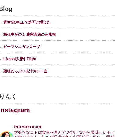
Blog
青空MOMEDで許可が増えた
梅仕事その１ 農家直送の完熟梅
ビーフシニガンスープ
LApool@府中Flight
薬味たっぷり出汁カレー会
りんく
Instagram
tsunakoism
大好きなコトは食卓を囲んで
お話しながら美味しいモノ