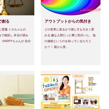
で創る
アウトプットからの気付き
と悪魔 ミカちゃんの
どの世界に居るかで感じ方も大きく変
会で相談し 本当の望み
わる 嫌な人間だった事に気付いた。 負
 HAPPYちゃんが 自分
の連鎖というのを知っているだろう
か？！ 親から受…