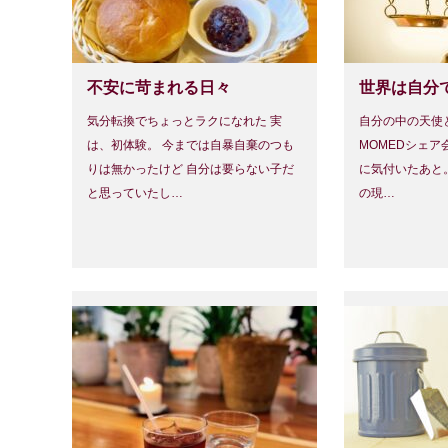
不安に苛まれる日々
世界は自分
気分転換でちょっとラクになれた 実
自分の中の天使
は、初体験。 今までは自暴自棄のつも
MOMEDシェア
りは無かったけど 自分は要らない子だ
に気付いたあと。
と思っていたし…
の現…