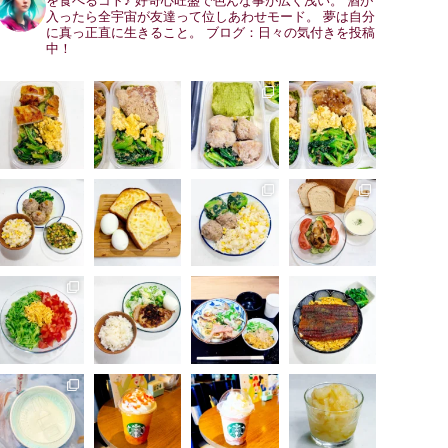
を食べるコト♪
好奇心旺盛で色んな事が広く浅い。
酒が
入ったら全宇宙が友達って位しあわせモード。
夢は自分
に真っ正直に生きること。
ブログ：日々の気付きを投稿
中！