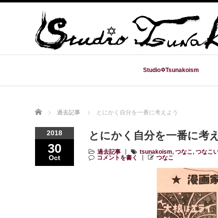
Studio✡Tsunakoism
Home
過去記事
とにかく自分を一番に考えよう
2018
とにかく自分を一番に考
30
過去記事
tsunakoism
,
つなこ
,
つなこ
Oct
コメントを書く
つなこ