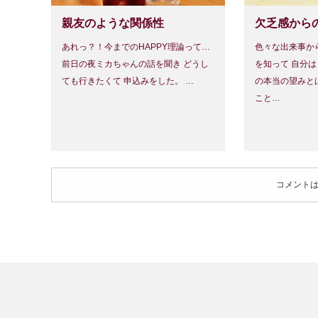
親友のような関係性
欠乏感から
あれっ？！今までのHAPPY理論って…
色々な出来事から
前日の夜ミカちゃんの話を聞き どうし
を知って 自分は
ても行きたくて 申込みをした。 …
の本当の望みと
こと…
コメント