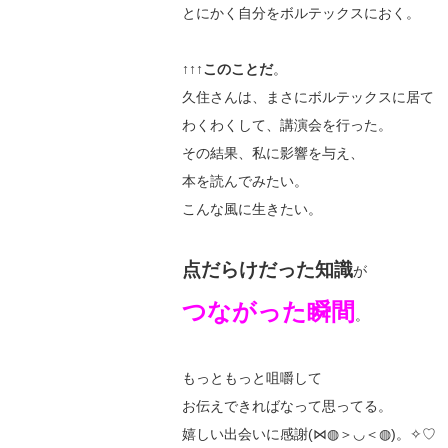
とにかく自分をボルテックスにおく。
↑↑↑
このことだ
。
久住さんは、まさにボルテックスに居て
わくわくして、講演会を行った。
その結果、私に影響を与え、
本を読んでみたい。
こんな風に生きたい。
点だらけだった知識
が
つながった瞬間
。
もっともっと咀嚼して
お伝えできればなって思ってる。
嬉しい出会いに感謝(⋈◍＞◡＜◍)。✧♡