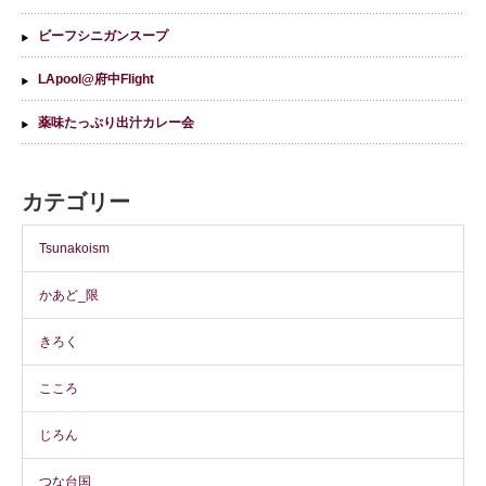
ビーフシニガンスープ
LApool@府中Flight
薬味たっぷり出汁カレー会
カテゴリー
Tsunakoism
かあど_限
きろく
こころ
じろん
つな台国