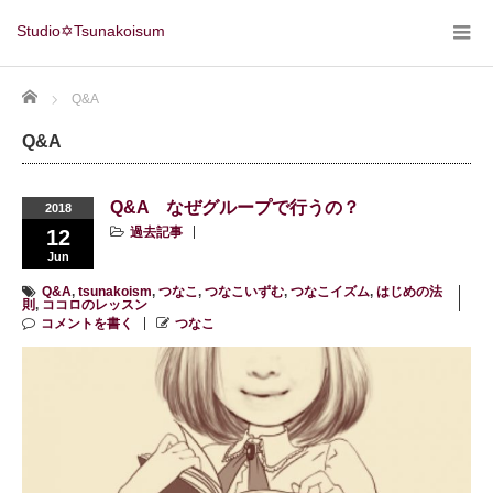
Studio✡Tsunakoisum
Home
Q&A
Q&A
Q&A なぜグループで行うの？
2018
過去記事
12
Jun
Q&A
,
tsunakoism
,
つなこ
,
つなこいずむ
,
つなこイズム
,
はじめの法
則
,
ココロのレッスン
コメントを書く
つなこ