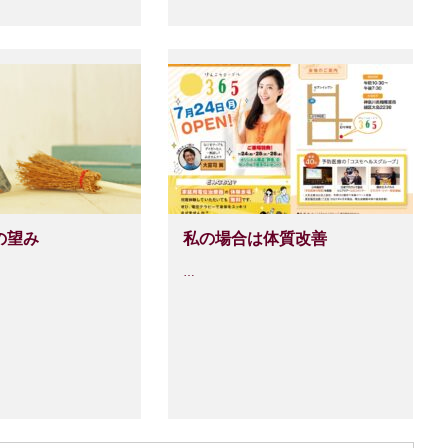
の望み
私の場合は体質改善
…