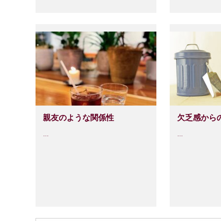
親友のような関係性
欠乏感から
…
…