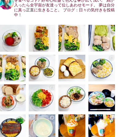
を食べるコト♪
好奇心旺盛で色んな事が広く浅い。
酒が
入ったら全宇宙が友達って位しあわせモード。
夢は自分
に真っ正直に生きること。
ブログ：日々の気付きを投稿
中！