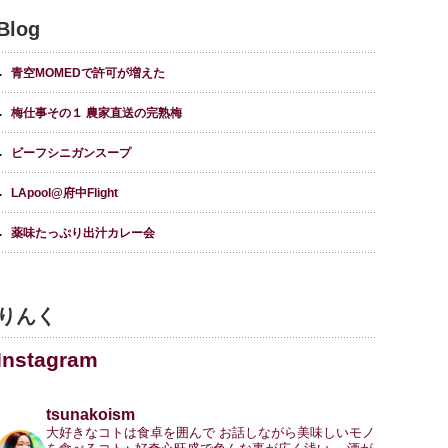
Blog
青空MOMEDで許可が増えた
梅仕事その１ 農家直送の完熟梅
ビーフシニガンスープ
LApool@府中Flight
薬味たっぷり出汁カレー会
りんく
Instagram
tsunakoism
大好きなコトは食卓を囲んで
お話しながら美味しいモノ